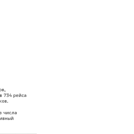
ов,
 734 рейса
ков.
з числа
тивный