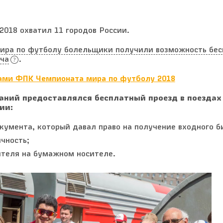
2018 охватил 11 городов России.
мира по футболу болельщики получили возможность бес
тча
.
ами ФПК Чемпионата мира по футболу 2018
аний предоставлялся бесплатный проезд в поездах
ии:
кумента, который давал право на получение входного б
чность;
теля на бумажном носителе.