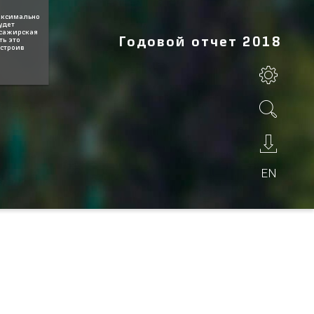
максимально
удет
ссажирская
Годовой отчет 2018
ть это
астроив