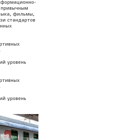
нформационно-
к привычным
зыка, фильмы,
зи стандартов
енных
ортивных
.
ий уровень
ортивных
.
ий уровень