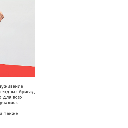
служивание
поездных бригад
о для всех
зучались
 а также