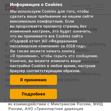
Информация о Cookies
Федеральная
Годовой отчет
пассажирская
2018
компания
Мы используем Cookies для того, чтобы
сделать ваше пребывание на нашем сайте
максимально комфортным. Если
вы продолжаете просмотр страниц без
ВЗАИМОДЕЙСТВИЕ С ГОСУДАРСТВОМ
изменения настроек, это будет означать,
что вы принимаете все Cookies сайта
«Годовой отчет АО «Федеральная
В 2018 году АО «ФПК» продолжило работу
пассажирская компания» за 2018 год».
с федеральными и региональными
Вы также можете нажать кнопку
органами государственной власти,
«Я принимаю», чтобы скрыть это сообщение.
направленную на повышение качества
Конечно, вы можете изменить ваши
настройки Cookies в любое время, настроив
железнодорожных пассажирских
браузер соответствующим образом.
перевозок и их конкурентоспособности,
на создание условий для роста
Я принимаю
пассажиропотока.
Подробнее
В первой половине 2018 года Компания
во взаимодействии с Минтрансом России, МИД
России, АНО «Транспортная дирекция