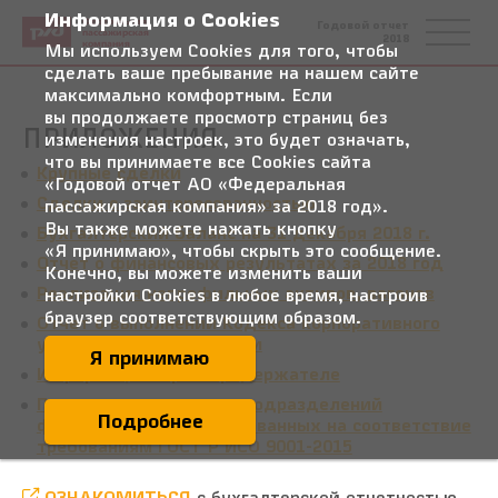
Информация о Cookies
Федеральная
Годовой отчет
пассажирская
2018
компания
Мы используем Cookies для того, чтобы
сделать ваше пребывание на нашем сайте
максимально комфортным. Если
вы продолжаете просмотр страниц без
ПРИЛОЖЕНИЯ
изменения настроек, это будет означать,
что вы принимаете все Cookies сайта
Крупные сделки
«Годовой отчет АО «Федеральная
Сделки с заинтересованностью
пассажирская компания» за 2018 год».
Вы также можете нажать кнопку
Бухгалтерский баланс на 31 декабря 2018 г.
«Я принимаю», чтобы скрыть это сообщение.
Отчет о финансовых результатах за 2018 год
Конечно, вы можете изменить ваши
Реализация непрофильных активов, вагонов
настройки Cookies в любое время, настроив
браузер соответствующим образом.
Отчет о выполнении Кодекса корпоративного
управления Банка России
Я принимаю
Информация о реестродержателе
Перечень структурных подразделений
Подробнее
филиалов, сертифицированных на соответствие
требованиям ГОСТ Р ИСО 9001-2015