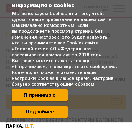
Информация о Cookies
Федеральная
Годовой отчет
пассажирская
2018
компания
Мы используем Cookies для того, чтобы
сделать ваше пребывание на нашем сайте
максимально комфортным. Если
вы продолжаете просмотр страниц без
СТРУКТУРА И ДИНАМИКА АКТИВОВ
изменения настроек, это будет означать,
что вы принимаете все Cookies сайта
«Годовой отчет АО «Федеральная
Основным активом АО «ФПК» является
пассажирская компания» за 2018 год».
пассажирский подвижной состав (86 % активов).
Вы также можете нажать кнопку
На конец 2018 года инвентарный парк вагонов
«Я принимаю», чтобы скрыть это сообщение.
Компании составил около 18 тыс. вагонов.
Конечно, вы можете изменить ваши
настройки Cookies в любое время, настроив
СТРУКТУРА АКТИВОВ КОМПАНИИ ПО СОСТОЯНИЮ
браузер соответствующим образом.
НА 31 ДЕКАБРЯ 2018 Г.,
МЛРД РУБ.
Я принимаю
Скачать
Подробнее
ДИНАМИКА ИЗМЕНЕНИЯ СТРУКТУРЫ ВАГОННОГО
ПАРКА,
ШТ.