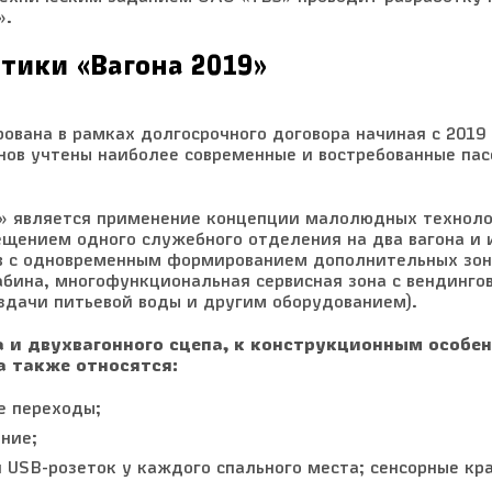
».
тики «Вагона 2019»
ована в рамках долгосрочного договора начиная с 2019 
нов учтены наиболее современные и востребованные па
9» является применение концепции малолюдных технол
ещением одного служебного отделения на два вагона и
ов с одновременным формированием дополнительных зо
абина, многофункциональная сервисная зона с вендинго
здачи питьевой воды и другим оборудованием).
 и двухвагонного сцепа, к конструкционным особе
а также относятся:
е переходы;
ние;
и USB-розеток у каждого спального места; сенсорные кр