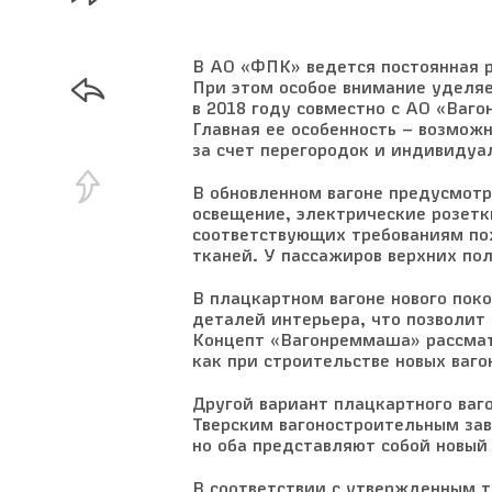
В АО «ФПК» ведется постоянная р
При этом особое внимание уделяе
в 2018 году совместно с АО «Ваг
Главная ее особенность – возмож
за счет перегородок и индивидуа
В обновленном вагоне предусмот
освещение, электрические розетк
соответствующих требованиям по
тканей. У пассажиров верхних по
В плацкартном вагоне нового по
деталей интерьера, что позволит
Концепт «Вагонреммаша» рассматр
как при строительстве новых ваго
Другой вариант плацкартного ваг
Тверским вагоностроительным за
но оба представляют собой новый 
В соответствии с утвержденным 