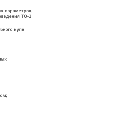
их параметров,
оведения ТО-1
бного купе
ных
ом;