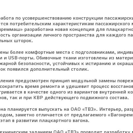
абота по усовершенствованию конструкции пассажирски
тся потребительским характеристикам пассажирского м
онреммаш» разработана новая концепция для плацкартно
ность организации личного пространства для каждого п
льных шторок.
рены более комфортные места с подголовниками, индив
и и USB-порты. Обивочные ткани изготовлены из матери
жарной безопасности, устойчивых к истиранию и окраш
лок появился дополнительный столик.
коления предусмотрен принцип модульной замены повре
 сократить время ремонта и удешевит процесс восстано
ивается в качестве одного из вариантов внутренней к
нов, так и при КВР действующего подвижного состава.
она планируется выпускать на ОАО «ТВЗ». Интерьер, ра
водом, заметно отличается от предлагаемого «Вагонре
этап в развитии плацкартного вагона.
техническим заданием ОАО «ТВЗ» проводит разработку 