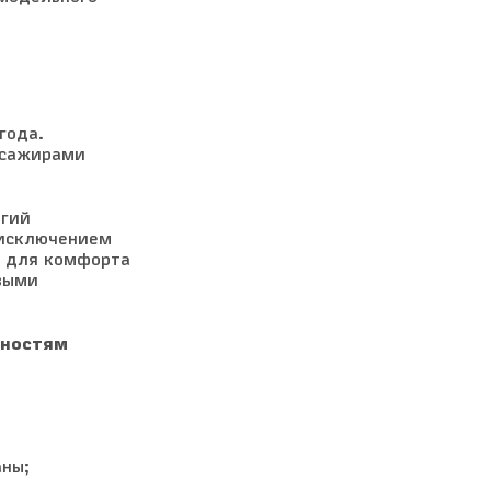
года.
ссажирами
огий
 исключением
н для комфорта
выми
нностям
аны;