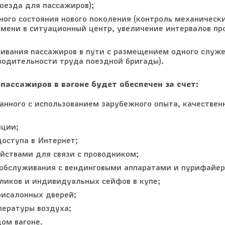
оезда для пассажиров);
ого состояния нового поколения (контроль механическ
емени в ситуационный центр, увеличение интервалов пр
вания пассажиров в пути с размещением одного служе
водительности труда поездной бригады).
ссажиров в вагоне будет обеспечен за счет:
анного с использованием зарубежного опыта, качествен
яции;
оступа в Интернет;
йствами для связи с проводником;
обслуживания с вендинговыми аппаратами и пурифайер
иков и индивидуальных сейфов в купе;
исалонных дверей;
пературы воздуха;
ом вагоне.