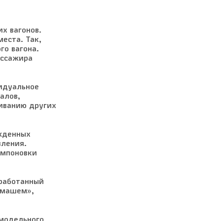
х вагонов.
еста. Так,
го вагона.
ассажира
идуальное
алов,
иванию других
жденных
вления.
омпоновки
зработанный
ммашем»,
модельного