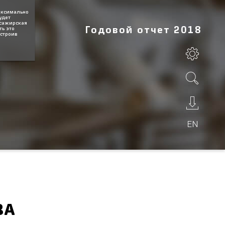
максимально
удет
ссажирская
Годовой отчет 2018
ть это
астроив
ВА