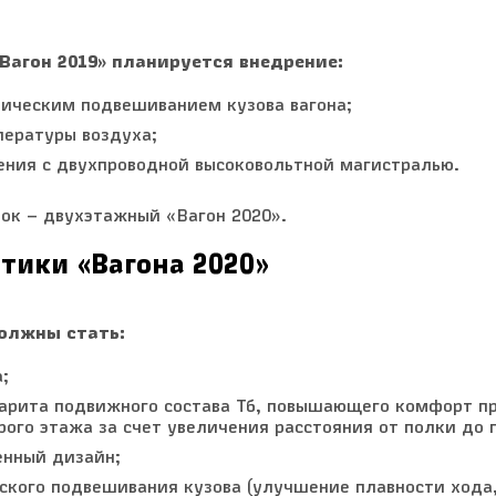
Вагон 2019» планируется внедрение:
ическим подвешиванием кузова вагона;
пературы воздуха;
ения с двухпроводной высоковольтной магистралью.
ок – двухэтажный «Вагон 2020».
тики «Вагона 2020»
олжны стать:
;
барита подвижного состава Тб, повышающего комфорт п
рого этажа за счет увеличения расстояния от полки до 
енный дизайн;
ского подвешивания кузова (улучшение плавности хода