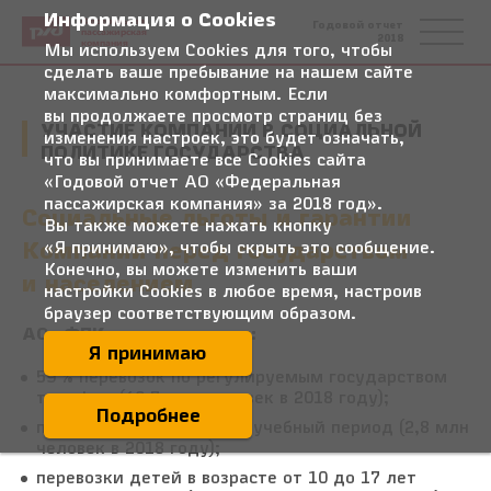
Информация о Cookies
Федеральная
Годовой отчет
пассажирская
2018
компания
Мы используем Cookies для того, чтобы
сделать ваше пребывание на нашем сайте
максимально комфортным. Если
вы продолжаете просмотр страниц без
УЧАСТИЕ КОМПАНИИ В СОЦИАЛЬНОЙ
изменения настроек, это будет означать,
ПОЛИТИКЕ ГОСУДАРСТВА
что вы принимаете все Cookies сайта
«Годовой отчет АО «Федеральная
пассажирская компания» за 2018 год».
Социальные льготы и гарантии
Вы также можете нажать кнопку
Компании перед государством
«Я принимаю», чтобы скрыть это сообщение.
Конечно, вы можете изменить ваши
и населением
настройки Cookies в любое время, настроив
браузер соответствующим образом.
АО «ФПК» осуществляет:
Я принимаю
59 % перевозок по регулируемым государством
тарифам (60,3 млн человек в 2018 году);
Подробнее
перевозки школьников в учебный период (2,8 млн
человек в 2018 году);
перевозки детей в возрасте от 10 до 17 лет