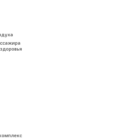
здуха
ассажира
здоровья
комплекс