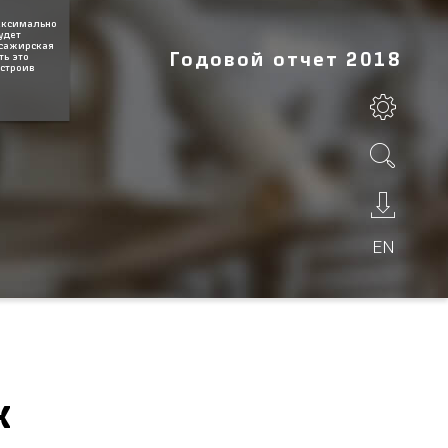
максимально
удет
ссажирская
Годовой отчет 2018
ть это
астроив
Х