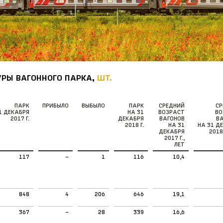
РЫ ВАГОННОГО ПАРКА,
ШТ.
ПАРК
ПРИБЫЛО
ВЫБЫЛО
ПАРК
СРЕДНИЙ
СР
1 ДЕКАБРЯ
НА 31
ВОЗРАСТ
ВО
2017 Г.
ДЕКАБРЯ
ВАГОНОВ
В
2018 Г.
НА 31
НА 31 Д
ДЕКАБРЯ
2018 
2017 Г.,
ЛЕТ
117
–
1
116
10,4
848
4
206
646
19,1
367
–
28
339
16,6