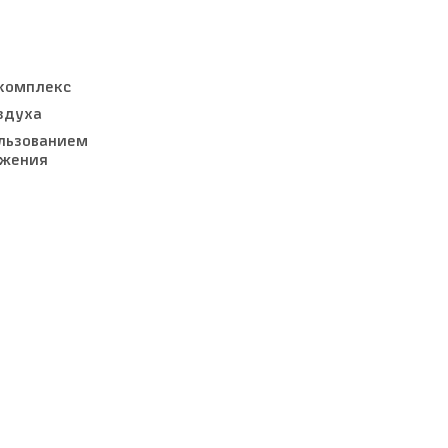
комплекс
здуха
льзованием
бжения