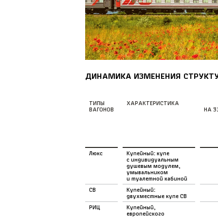
ДИНАМИКА ИЗМЕНЕНИЯ СТРУКТУ
ТИПЫ
ХАРАКТЕРИСТИКА
ВАГОНОВ
НА 3
Люкс
Купейный: купе
с индивидуальным
душевым модулем,
умывальником
и туалетной кабиной
СВ
Купейный:
двухместные купе СВ
РИЦ
Купейный,
европейского