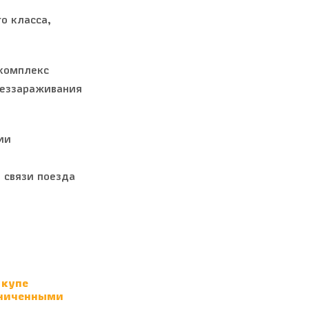
о класса,
комплекс
беззараживания
ии
 связи поезда
 купе
аниченными