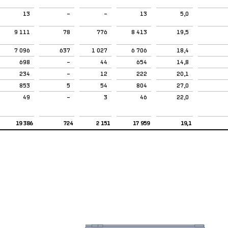
13
–
–
13
5,0
9 111
78
776
8 413
19,5
7 096
637
1 027
6 706
18,4
698
–
44
654
14,8
234
–
12
222
20,1
853
5
54
804
27,0
49
–
3
46
22,0
19 386
724
2 151
17 959
19,1