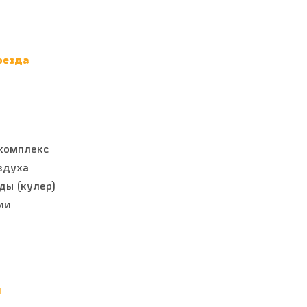
оезда
комплекс
здуха
ды (кулер)
ии
й