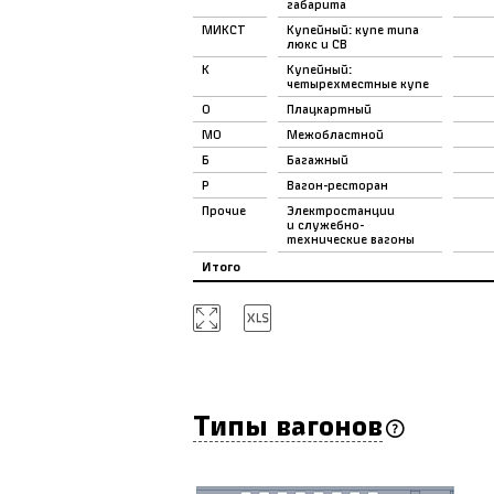
габарита
МИКСТ
Купейный: купе типа
люкс и СВ
К
Купейный:
четырехместные купе
О
Плацкартный
МО
Межобластной
Б
Багажный
Р
Вагон-ресторан
Прочие
Электростанции
и служебно-
технические вагоны
Итого
Типы вагонов