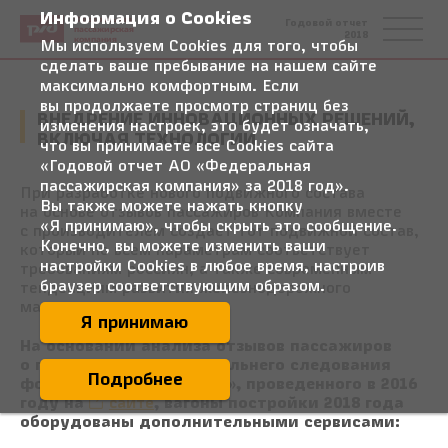
Информация о Cookies
Федеральная
Годовой отчет
пассажирская
2018
компания
Мы используем Cookies для того, чтобы
сделать ваше пребывание на нашем сайте
максимально комфортным. Если
вы продолжаете просмотр страниц без
ВНЕДРЕНИЕ ИННОВАЦИОННЫХ РЕШЕНИЙ,
изменения настроек, это будет означать,
ВКЛЮЧАЯ ТЕХНОЛОГИИ
что вы принимаете все Cookies сайта
«Годовой отчет АО «Федеральная
пассажирская компания» за 2018 год».
При разработке нового подвижного состава
Вы также можете нажать кнопку
на основе отзывов пассажиров Компания вместе
«Я принимаю», чтобы скрыть это сообщение.
с производителем создает тот подвижной состав,
Конечно, вы можете изменить ваши
который по всем параметрам соответствует
настройки Cookies в любое время, настроив
требованиям россиян, а также современным
браузер соответствующим образом.
тенденциям развития железнодорожного
машиностроения.
Я принимаю
На основании анализа отзывов пассажиров
о поездках в поездах дальнего следования
Подробнее
формирования АО «ФПК», проведенного в 2016
году на
сайте
, вагоны постройки 2018 года
оборудованы дополнительными сервисами: