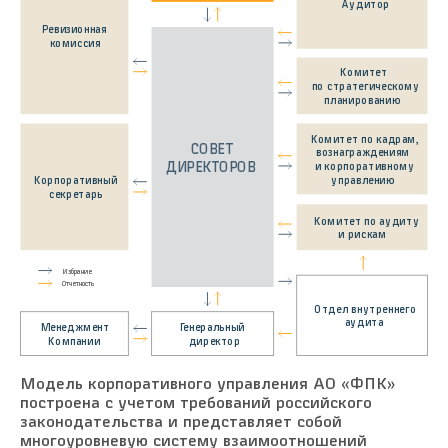
Аудитор
Ревизионная
комиссия
Комитет
по стратегическому
планированию
Комитет по кадрам,
СОВЕТ
вознаграждениям
ДИРЕКТОРОВ
и корпоративному
Корпоративный
управлению
секретарь
Комитет по аудиту
и рискам
Избрание
Отчетность
Отдел внутреннего
аудита
Генеральный
Менеджмент
Компании
директор
Модель корпоративного управления АО «ФПК»
построена с учетом требований российского
законодательства и представляет собой
многоуровневую систему взаимоотношений