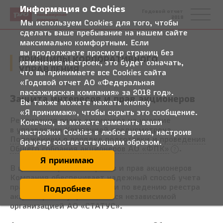
Информация о Cookies
Федеральная
Годовой отчет
пассажирская
2018
компания
Мы используем Cookies для того, чтобы
сделать ваше пребывание на нашем сайте
максимально комфортным. Если
вы продолжаете просмотр страниц без
ПРИНЦИПЫ КОРПОРАТИВНОГО
изменения настроек, это будет означать,
УПРАВЛЕНИЯ
что вы принимаете все Cookies сайта
«Годовой отчет АО «Федеральная
пассажирская компания» за 2018 год».
Защита интересов и прав акционеров
Вы также можете нажать кнопку
«Я принимаю», чтобы скрыть это сообщение.
Реализация права акционера на участие
Конечно, вы можете изменить ваши
в управлении Компанией предусмотрена
настройки Cookies в любое время, настроив
Положением о порядке подготовки и проведения
браузер соответствующим образом.
Общего собрания акционеров АО «ФПК»
.
Я принимаю
В целях защиты интересов и прав акционеров
Компания обеспечивает надежный способ учета
прав на акции: обязанности по ведению реестра
Подробнее
акционеров осуществляются независимой
организацией АО «СТАТУС».