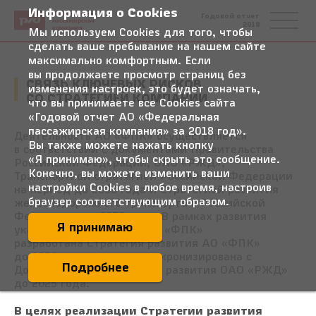
Информация о Cookies
Федеральная
Годовой отчет
пассажирская
2018
компания
Мы используем Cookies для того, чтобы
сделать ваше пребывание на нашем сайте
максимально комфортным. Если
вы продолжаете просмотр страниц без
СВЯЗЬ КЛЮЧЕВЫХ РИСКОВ
изменения настроек, это будет означать,
СО СТРАТЕГИЕЙ КОМПАНИИ
что вы принимаете все Cookies сайта
«Годовой отчет АО «Федеральная
пассажирская компания» за 2018 год».
Деятельность АО «ФПК» осуществляется
Вы также можете нажать кнопку
в соответствии с документами Правительства
«Я принимаю», чтобы скрыть это сообщение.
Российской Федерации, ОАО «РЖД»,
Конечно, вы можете изменить ваши
Транспортной стратегией Российской Федерации
настройки Cookies в любое время, настроив
на период до 2030 года и Стратегией развития
браузер соответствующим образом.
железнодорожного транспорта в Российской
Федерации до 2030 года. В рамках развития
Я принимаю
указанных стратегий в АО «ФПК»
разработана Стратегия развития АО «ФПК»
до 2030 года, которая синхронизирована с
Подробнее
Долгосрочной программой развития ОАО «РЖД»
до 2025 года.
В целях реализации Стратегии развития