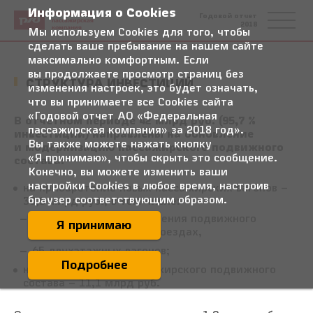
Информация о Cookies
Федеральная
Годовой отчет
пассажирская
2018
компания
Мы используем Cookies для того, чтобы
сделать ваше пребывание на нашем сайте
максимально комфортным. Если
вы продолжаете просмотр страниц без
СТРУКТУРА ИНВЕСТИЦИЙ
изменения настроек, это будет означать,
что вы принимаете все Cookies сайта
«Годовой отчет АО «Федеральная
В отчетном периоде 42 млрд руб. (95,7 %
пассажирская компания» за 2018 год».
инвестиций) направлены на обновление
Вы также можете нажать кнопку
и модернизацию пассажирского подвижного
«Я принимаю», чтобы скрыть это сообщение.
состава:
Конечно, вы можете изменить ваши
настройки Cookies в любое время, настроив
на приобретение новых пассажирских вагонов –
браузер соответствующим образом.
30,9 млрд руб., в том числе:
659 вагонов для обновления подвижного
Я принимаю
состава в фирменных поездах,
65 двухэтажных вагонов;
Подробнее
на модернизацию пассажирского подвижного
состава – 11,1 млрд руб.