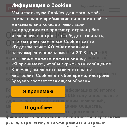
Информация о Cookies
Федеральная
Годовой отчет
пассажирская
2018
компания
Мы используем Cookies для того, чтобы
сделать ваше пребывание на нашем сайте
максимально комфортным. Если
вы продолжаете просмотр страниц без
ОГРАНИЧЕНИЕ
изменения настроек, это будет означать,
ОТВЕТСТВЕННОСТИ
что вы принимаете все Cookies сайта
«Годовой отчет АО «Федеральная
Настоящий Годовой отчет АО «Федеральная
пассажирская компания» за 2018 год».
пассажирская компания» (далее – Общество)
Вы также можете нажать кнопку
по итогам работы за 2018 год (далее – Годовой
«Я принимаю», чтобы скрыть это сообщение.
отчет) подготовлен с использованием
Конечно, вы можете изменить ваши
информации, доступной Обществу на момент его
настройки Cookies в любое время, настроив
составления.
браузер соответствующим образом.
Годовой отчет содержит информацию об итогах
Я принимаю
деятельности Общества в 2018 году и прогнозные
данные, заявления в отношении намерений,
мнений или текущих ожиданий Общества,
Подробнее
касающихся результатов его деятельности,
финансового положения, ликвидности, перспектив
роста, стратегии, а также развития отрасли