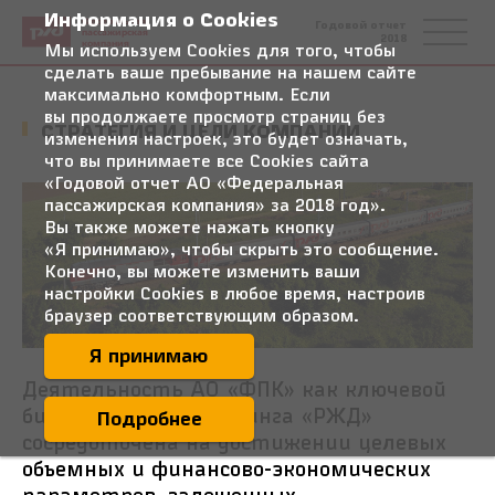
Информация о Cookies
Федеральная
Годовой отчет
пассажирская
2018
компания
Мы используем Cookies для того, чтобы
сделать ваше пребывание на нашем сайте
максимально комфортным. Если
вы продолжаете просмотр страниц без
СТРАТЕГИЯ И ЦЕЛИ КОМПАНИИ
изменения настроек, это будет означать,
что вы принимаете все Cookies сайта
«Годовой отчет АО «Федеральная
пассажирская компания» за 2018 год».
Вы также можете нажать кнопку
«Я принимаю», чтобы скрыть это сообщение.
Конечно, вы можете изменить ваши
настройки Cookies в любое время, настроив
браузер соответствующим образом.
Я принимаю
Деятельность АО «ФПК» как ключевой
бизнес-единицы холдинга «РЖД»
Подробнее
сосредоточена на достижении целевых
объемных и финансово-экономических
параметров, заложенных