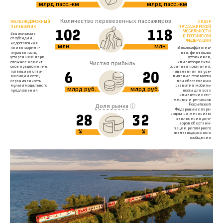
млрд пасс.-км
млрд пасс.-км
Количество перевезенных пассажиров
ЖЕЛЕЗНОДОРОЖНЫЙ
ЛИДЕР
ПАССАЖИРСКОЙ
ПЕРЕВОЗЧИК
102
118
МОБИЛЬНОСТИ
Зависимость
В РОССИЙСКОЙ
от субсидий,
ФЕДЕРАЦИИ
недостаточная
млн
млн
клиентоориен-
Высокоэффектив-
тированность,
ная, финансово
устаревший парк,
устойчивая,
Чистая прибыль
сложное клиент-
клиентоориенти-
ское предложение,
рованная компания,
потенциал опти-
нацеленная на уве-
6
20
мизации сети,
личение стоимости
при обеспечении
ограниченность
развития мобиль-
мультимодального
млрд руб.
млрд руб.
предложения
ности для всех
клиентских сег-
ментов и регионов
Российской
ⓘ
Доля рынка
Федерации с пере-
ходом на механизм
28
32
заключения дого-
воров об органи-
зации регулярного
%
%
железнодорожного
сообщения